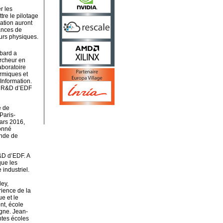
r les
re le pilotage
ation auront
sances de
urs physiques.
bard a
rcheur en
aboratoire
rmiques et
Information.
la R&D d’EDF
e de
Paris-
ars 2016,
donné
onde de
&D d’EDF. A
que les
industriel.
ley,
rience de la
e et le
nt, école
gne. Jean-
ntes écoles