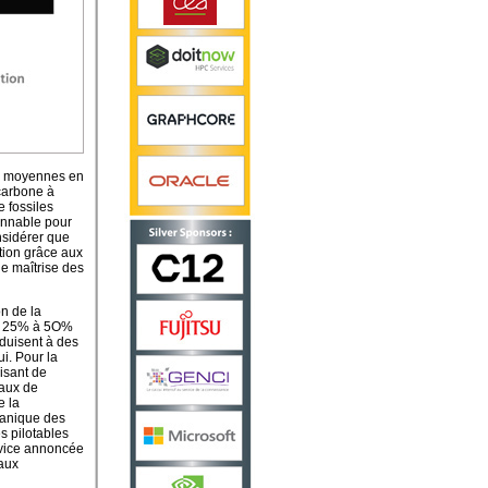
es moyennes en
 carbone à
 fossiles
sonnable pour
nsidérer que
ction grâce aux
de maîtrise des
on de la
 de 25% à 5O%
duisent à des
i. Pour la
isant de
eaux de
e la
écanique des
s pilotables
rvice annoncée
 aux