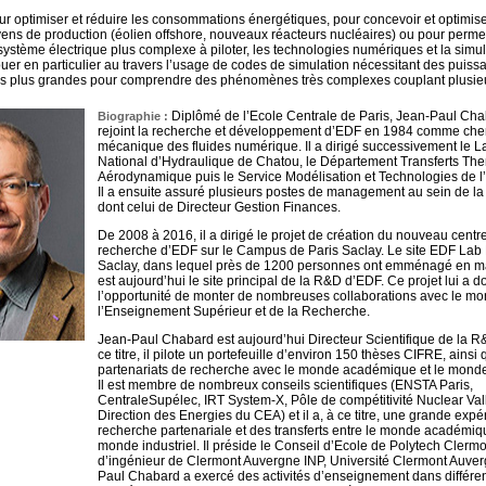
ur optimiser et réduire les consommations énergétiques, pour concevoir et optimise
s de production (éolien offshore, nouveaux réacteurs nucléaires) ou pour permett
système électrique plus complexe à piloter, les technologies numériques et la simul
jouer en particulier au travers l’usage de codes de simulation nécessitant des puis
urs plus grandes pour comprendre des phénomènes très complexes couplant plusie
Diplômé de l’Ecole Centrale de Paris, Jean-Paul Cha
Biographie :
rejoint la recherche et développement d’EDF en 1984 comme che
mécanique des fluides numérique. Il a dirigé successivement le L
National d’Hydraulique de Chatou, le Département Transferts The
Aérodynamique puis le Service Modélisation et Technologies de l’
Il a ensuite assuré plusieurs postes de management au sein de 
dont celui de Directeur Gestion Finances.
De 2008 à 2016, il a dirigé le projet de création du nouveau centr
recherche d’EDF sur le Campus de Paris Saclay. Le site EDF Lab 
Saclay, dans lequel près de 1200 personnes ont emménagé en m
est aujourd’hui le site principal de la R&D d’EDF. Ce projet lui a 
l’opportunité de monter de nombreuses collaborations avec le m
l’Enseignement Supérieur et de la Recherche.
Jean-Paul Chabard est aujourd’hui Directeur Scientifique de la R
ce titre, il pilote un portefeuille d’environ 150 thèses CIFRE, ainsi 
partenariats de recherche avec le monde académique et le monde 
Il est membre de nombreux conseils scientifiques (ENSTA Paris,
CentraleSupélec, IRT System-X, Pôle de compétitivité Nuclear Val
Direction des Energies du CEA) et il a, à ce titre, une grande expé
recherche partenariale et des transferts entre le monde académiqu
monde industriel. Il préside le Conseil d’Ecole de Polytech Clermo
d’ingénieur de Clermont Auvergne INP, Université Clermont Auver
Paul Chabard a exercé des activités d’enseignement dans différe