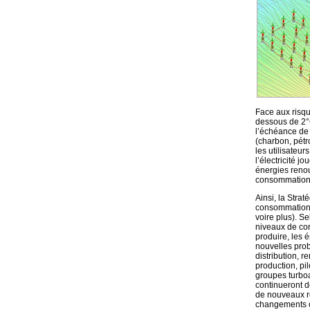
Face aux risqu
dessous de 2°C
l’échéance de 
(charbon, pétr
les utilisateu
l’électricité j
énergies renou
consommation e
Ainsi, la Stra
consommation d
voire plus). S
niveaux de con
produire, les
nouvelles prob
distribution, r
production, pi
groupes turboa
continueront d
de nouveaux ré
changements cli