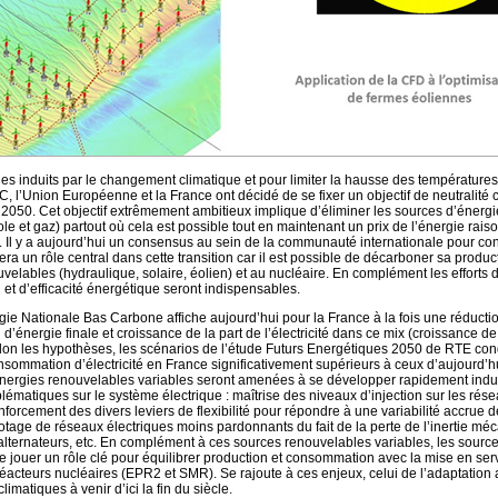
es induits par le changement climatique et pour limiter la hausse des températur
, l’Union Européenne et la France ont décidé de se fixer un objectif de neutralité
2050. Cet objectif extrêmement ambitieux implique d’éliminer les sources d’énergie
ole et gaz) partout où cela est possible tout en maintenant un prix de l’énergie rai
rs. Il y a aujourd’hui un consensus au sein de la communauté internationale pour co
ouera un rôle central dans cette transition car il est possible de décarboner sa produ
velables (hydraulique, solaire, éolien) et au nucléaire. En complément les efforts 
t d’efficacité énergétique seront indispensables.
tégie Nationale Bas Carbone affiche aujourd’hui pour la France à la fois une réducti
’énergie finale et croissance de la part de l’électricité dans ce mix (croissance
elon les hypothèses, les scénarios de l’étude Futurs Energétiques 2050 de RTE con
sommation d’électricité en France significativement supérieurs à ceux d’aujourd’hu
 énergies renouvelables variables seront amenées à se développer rapidement indu
lématiques sur le système électrique : maîtrise des niveaux d’injection sur les rés
enforcement des divers leviers de flexibilité pour répondre à une variabilité accrue d
lotage de réseaux électriques moins pardonnants du fait de la perte de l’inertie m
lternateurs, etc. En complément à ces sources renouvelables variables, les source
e jouer un rôle clé pour équilibrer production et consommation avec la mise en se
acteurs nucléaires (EPR2 et SMR). Se rajoute à ces enjeux, celui de l’adaptation
matiques à venir d’ici la fin du siècle.