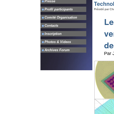
Technol
Présidé par Ch
Le
ve
de
Par 