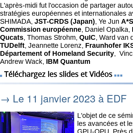
L'après-midi fut l'occasion de partager auto
stratégies européennes et internationales av
SHIMADA,
JST-CRDS (Japan)
, Ye Jun
A*S
Commission
européenne
, Daniel Opalka,
Qucats
, Thomas Strohm,
QuIC
, Ward van 
TUDelft
, Jeannette Lorenz,
Fraunhofer IK
Département of Homeland Security
, Vin
Andrew Wack,
IBM Quantum
Téléchargez les slides et Vidéos
→ Le 11 janvier 2023 à EDF
L'objet de ce sémin
les avancées et le
GPU-QPU. Près de