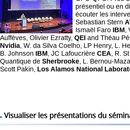
présentiel ou en d
écouter les interv
Sebastian Stern
A
Ismaël Faro
IBM
,
Auffèves, Olivier Ezratty,
QEI
and Théau Pé
Nvidia
, W. da Silva Coelho, LP Henry, L. H
B. Johnson
IBM
, JC Lafoucrière
CEA
, R. S
Quantique de
Sherbrooke
, L. Bernou-Maz
Scott Pakin,
Los Alamos National Laborat
Visualiser les présentations du sémin